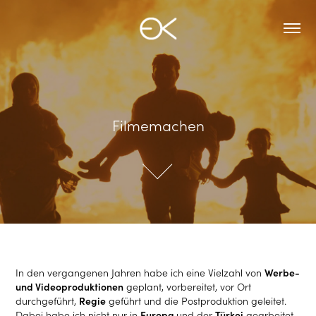
Filmemachen
Filmemachen
In den vergangenen Jahren habe ich eine Vielzahl von
Werbe-
und Videoproduktionen
geplant, vorbereitet, vor Ort
durchgeführt,
Regie
geführt und die Postproduktion geleitet.
Dabei habe ich nicht nur in
Europa
und der
Türkei
gearbeitet,