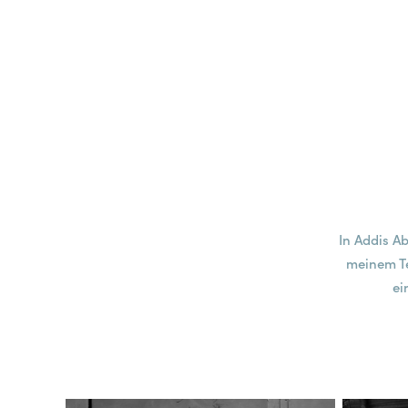
Digital
Kreativ
International
Aktuell
In Addis Ab
meinem Te
ei